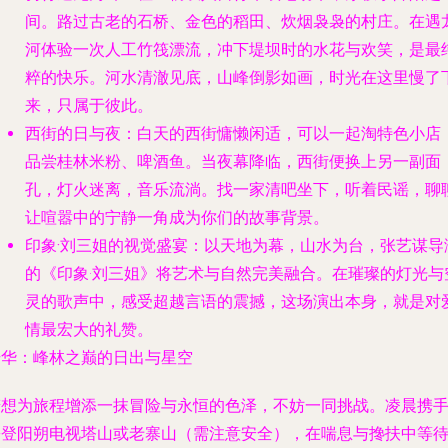
间。路过古老的石桥、金色的稻田、炊烟袅袅的村庄。在
遇
河
体验一次人工竹筏漂流，冲下堤坝时的水花与欢笑，是最
粹的快乐。河水清澈见底，山峰倒影如画，时光在这里慢了
来，只属于彼此。
西街的日与夜
：白天的西街慵懒闲适，可以一起淘特色小店
品尝桂林米粉、啤酒鱼。当夜幕降临，西街便换上另一副面
孔，灯火迷离，音乐流淌。找一家清吧坐下，听着民谣，聊
让喧嚣中的宁静一角成为你们的故事背景。
印象·刘三姐的视觉盛宴
：以天地为幕，山水为台，张艺谋导
的《印象·刘三姐》将艺术与自然完美融合。在璀璨的灯光与
灵的歌声中，感受超越言语的震撼，这场演出本身，就是对
情最宏大的礼赞。
升华：峰林之巅的日出与星空
若想为旅程增添一抹冒险与永恒的色泽，不妨一同挑战。凌晨携
攀登
阳朔电视塔山
或
老寨山
（需注意安全），在喘息与搀扶中等