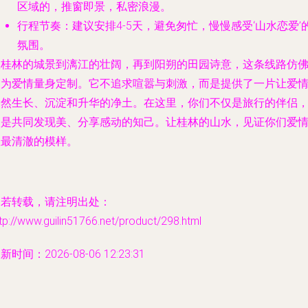
区域的，推窗即景，私密浪漫。
行程节奏
：建议安排4-5天，避免匆忙，慢慢感受‘山水恋爱’
氛围。
从桂林的城景到漓江的壮阔，再到阳朔的田园诗意，这条线路仿
是为爱情量身定制。它不追求喧嚣与刺激，而是提供了一片让爱
自然生长、沉淀和升华的净土。在这里，你们不仅是旅行的伴侣
更是共同发现美、分享感动的知己。让桂林的山水，见证你们爱
里最清澈的模样。
如若转载，请注明出处：
tp://www.guilin51766.net/product/298.html
新时间：2026-08-06 12:23:31