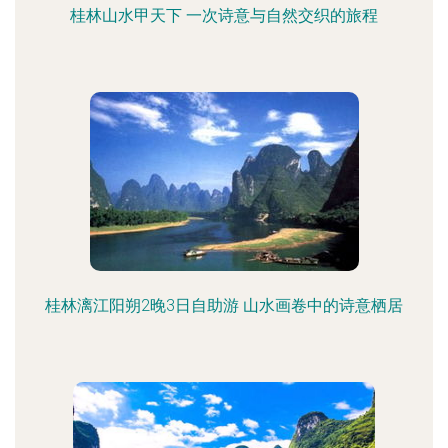
桂林山水甲天下 一次诗意与自然交织的旅程
桂林漓江阳朔2晚3日自助游 山水画卷中的诗意栖居