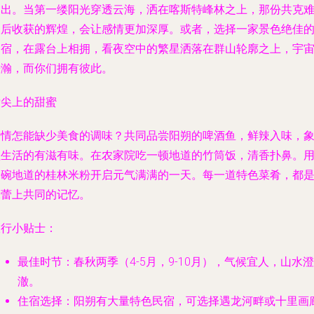
日出。当第一缕阳光穿透云海，洒在喀斯特峰林之上，那份共克
关后收获的辉煌，会让感情更加深厚。或者，选择一家景色绝佳
民宿，在露台上相拥，看夜空中的繁星洒落在群山轮廓之上，宇
浩瀚，而你们拥有彼此。
舌尖上的甜蜜
爱情怎能缺少美食的调味？共同品尝阳朔的
啤酒鱼
，鲜辣入味，
征生活的有滋有味。在农家院吃一顿地道的
竹筒饭
，清香扑鼻。
一碗地道的
桂林米粉
开启元气满满的一天。每一道特色菜肴，都
味蕾上共同的记忆。
旅行小贴士：
最佳时节
：春秋两季（4-5月，9-10月），气候宜人，山水澄
澈。
住宿选择
：阳朔有大量特色民宿，可选择遇龙河畔或十里画