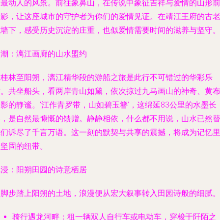
刻最动人的风景。前往
象鼻山
，在传说中象征吉祥与爱情的山形
合影，让这座城市的守护者为你们的爱情见证。在
靖江王府
的古
城墙下，感受历史沉淀的庄重，也似爱情需要时间的滋养与坚守
高潮：漓江画廊的山水盟约
从桂林至阳朔，
漓江精华段
的游船之旅是此行不可错过的华彩乐
章。共坐船头，看两岸青山如黛，依次掠过九马画山的神奇、黄
影的静谧。‘江作青罗带，山如碧玉簪’，这绵延83公里的水墨长
卷，是自然最慷慨的馈赠。静静相依，什么都不用说，山水已然
你们诉尽了千言万语。这一刻的默契与共享的震撼，将成为记忆
最坚固的纽带。
沉浸：阳朔田园的诗意栖居
当脚步踏上阳朔的土地，浪漫便从宏大叙事转入田园诗般的细腻
骑行遇龙河畔
：租一辆双人自行车或电动车，穿梭于阡陌之