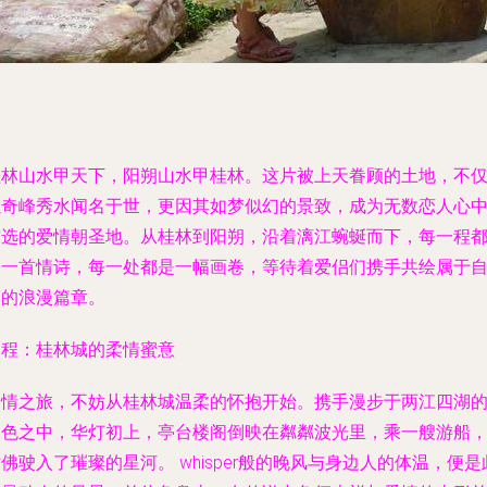
桂林山水甲天下，阳朔山水甲桂林。这片被上天眷顾的土地，不
以奇峰秀水闻名于世，更因其如梦似幻的景致，成为无数恋人心
首选的爱情朝圣地。从桂林到阳朔，沿着漓江蜿蜒而下，每一程
是一首情诗，每一处都是一幅画卷，等待着爱侣们携手共绘属于
己的浪漫篇章。
启程：桂林城的柔情蜜意
爱情之旅，不妨从桂林城温柔的怀抱开始。携手漫步于
两江四湖
夜色之中，华灯初上，亭台楼阁倒映在粼粼波光里，乘一艘游船
佛驶入了璀璨的星河。 whisper般的晚风与身边人的体温，便是